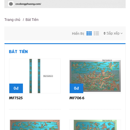
Trang chủ
/
Bát Tiên
Sắp xếp
Hiển thị
BÁT TIÊN
0đ
0đ
MF7525
MF7066