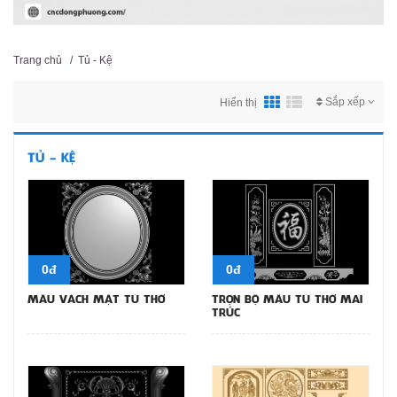
Trang chủ
/
Tủ - Kệ
Sắp xếp
Hiển thị
TỦ - KỆ
0đ
0đ
MẪU VÁCH MẶT TỦ THỜ
TRỌN BỘ MẪU TỦ THỜ MAI
TRÚC