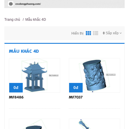
Trang chủ
/
Mẫu khắc 4D
Sắp xếp
Hiển thị
MẪU KHẮC 4D
0đ
0đ
MF8486
MF7037