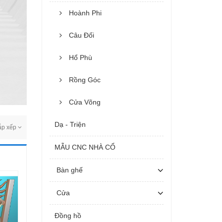
Hoành Phi
Câu Đối
Hổ Phù
Rồng Góc
Cửa Võng
Dạ - Triện
ắp xếp
MẪU CNC NHÀ CỔ
Bàn ghế
Cửa
Đồng hồ