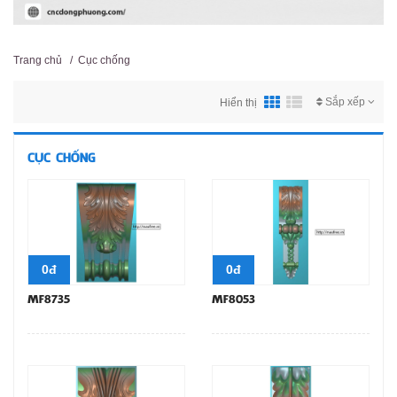
Trang chủ
/
Cục chống
Sắp xếp
Hiển thị
CỤC CHỐNG
0đ
0đ
MF8735
MF8053