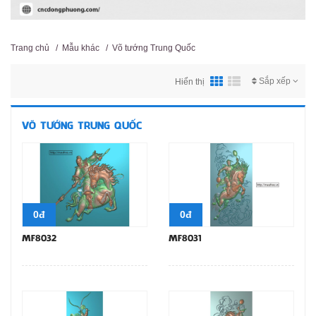
Trang chủ
/
Mẫu khác
/
Võ tướng Trung Quốc
Sắp xếp
Hiển thị
VÕ TƯỚNG TRUNG QUỐC
0đ
0đ
MF8032
MF8031