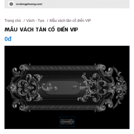
Trang chủ
/
Vách - Tựa
/
Mẫu vách tân cổ điển VIP
MẪU VÁCH TÂN CỔ ĐIỂN VIP
0đ