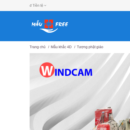
đ
Tiền tệ
Trang chủ
/
Mẫu khắc 4D
/
Tượng phật giáo